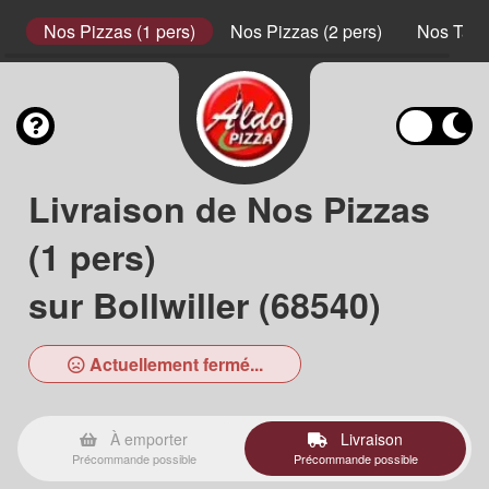
s
Nos Pizzas (1 pers)
Nos Pizzas (2 pers)
Nos Tart
Livraison de Nos Pizzas
(1 pers)
sur Bollwiller (68540)
Actuellement fermé...
À emporter
Livraison
Précommande possible
Précommande possible