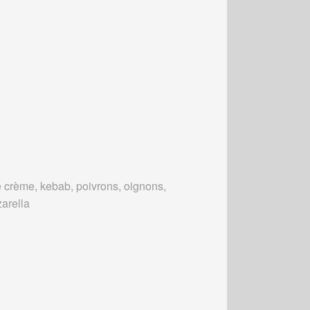
 crème, kebab, poivrons, oignons,
arella