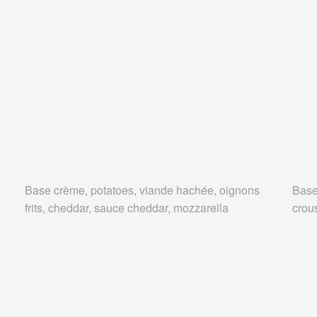
Base crème, potatoes, viande hachée, oignons
Base
frits, cheddar, sauce cheddar, mozzarella
crous