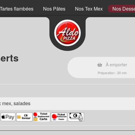
Tartes flambées
Nos Pâtes
Nos Tex Mex
Nos Desse
erts
À emporter
Préparation : 20 min
ex mex, salades