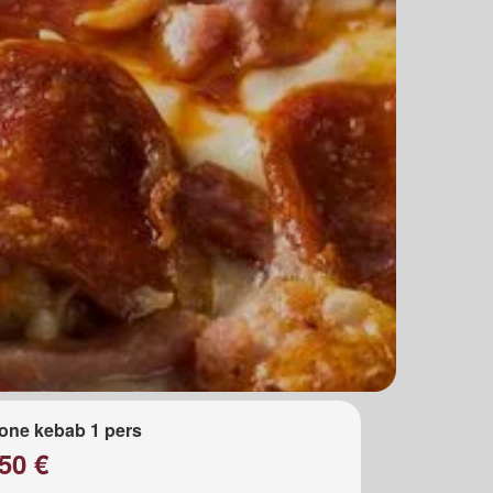
one kebab 1 pers
50 €