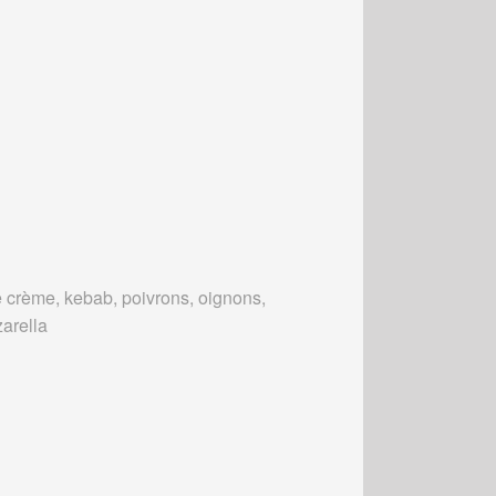
 crème, kebab, poivrons, oignons,
arella