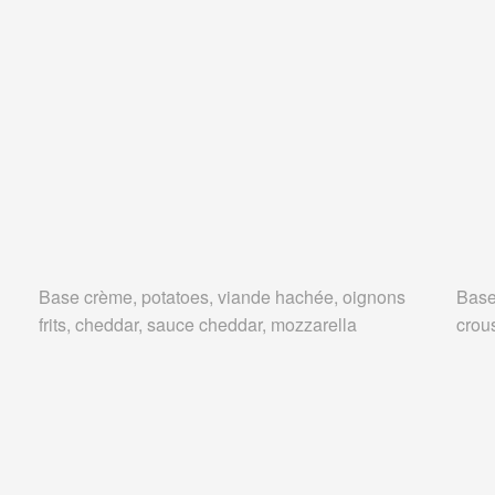
Base crème, potatoes, viande hachée, oignons
Base
frits, cheddar, sauce cheddar, mozzarella
crous