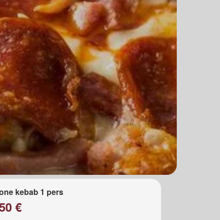
one kebab 1 pers
50 €