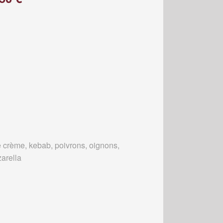
 crème, kebab, poivrons, oignons,
arella