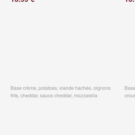
Base crème, potatoes, viande hachée, oignons
Base
frits, cheddar, sauce cheddar, mozzarella
crous