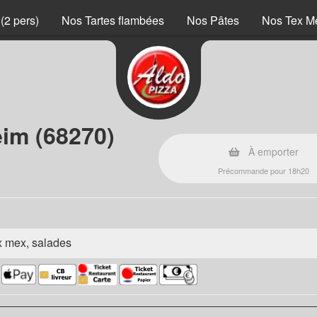
(2 pers)
Nos Tartes flambées
Nos Pâtes
Nos Tex M
eim (68270)
À emporter
Précommande pour 18h20
ex mex, salades