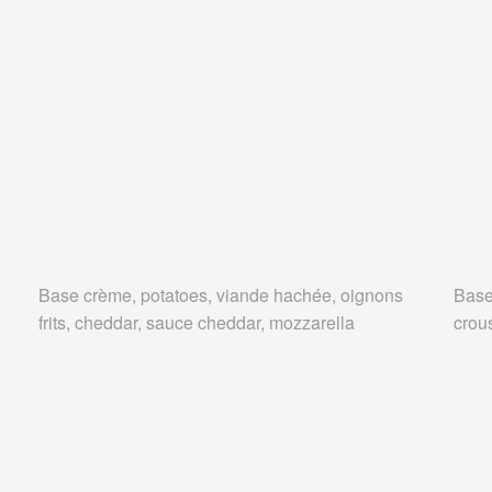
Base crème, potatoes, viande hachée, oignons
Base
frits, cheddar, sauce cheddar, mozzarella
crous