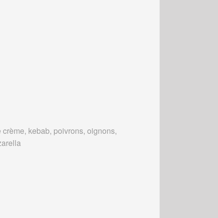
 crème, kebab, poivrons, oignons,
arella