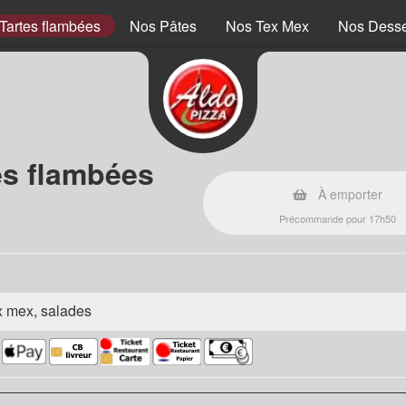
Tartes flambées
Nos Pâtes
Nos Tex Mex
Nos Desse
es flambées
À emporter
Précommande pour 17h50
ex mex, salades