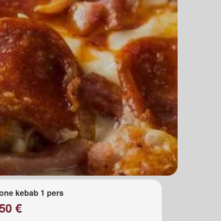
one kebab 1 pers
50 €