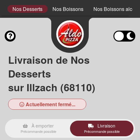
x
Nos Desserts
Nos Boissons
Nos Boissons alcool
Livraison de Nos
Desserts
sur Illzach (68110)
Actuellement fermé...
À emporter
Livraison
Précommande possible
Précommande possible