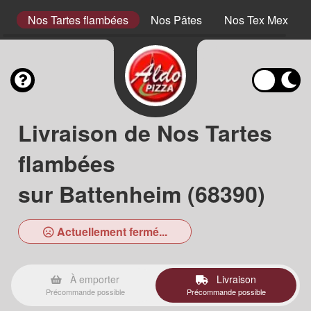
s)
Nos Tartes flambées
Nos Pâtes
Nos Tex Mex
Livraison de Nos Tartes
flambées
sur Battenheim (68390)
Actuellement fermé...
À emporter
Livraison
Précommande possible
Précommande possible