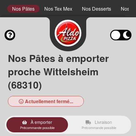
es
Nos Pâtes
Nos Tex Mex
Nos Desserts
Nos Bo
Nos Pâtes à emporter
proche Wittelsheim
(68310)
Actuellement fermé...
À emporter
Livraison
Précommande possible
Précommande possible