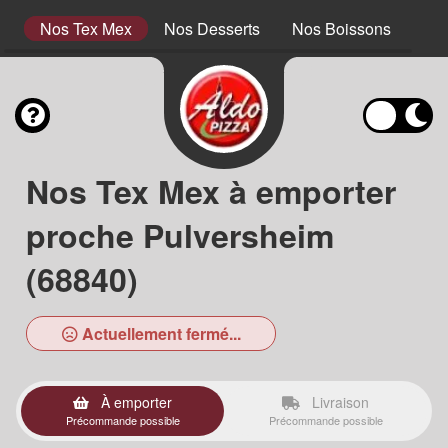
s
Nos Tex Mex
Nos Desserts
Nos Boissons
Nos
Nos Tex Mex à emporter
proche Pulversheim
(68840)
Actuellement fermé...
À emporter
Livraison
Précommande possible
Précommande possible