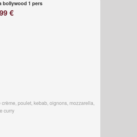
a bollywood 1 pers
99 €
 crème, poulet, kebab, oignons, mozzarella,
e curry