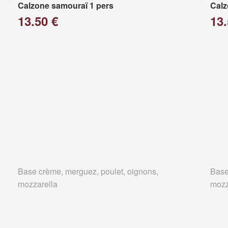
Calzone samouraï 1 pers
Calz
13.50 €
13.
Base crème, merguez, poulet, oignons,
Base
mozzarella
mozz