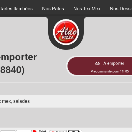
Tartes flambées
Nos Pâtes
Nos Tex Mex
Nos Desse
emporter
À emporter
68840)
Précommande pour 11h05
ex mex, salades