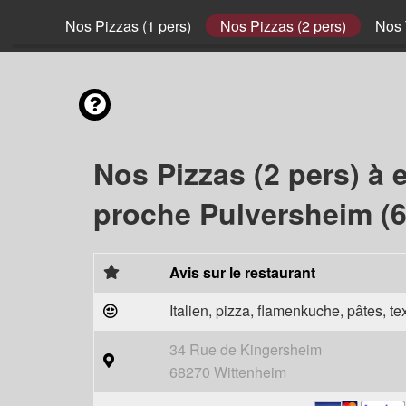
nvies
Nos Pizzas (1 pers)
Nos Pizzas (2 pers)
Nos 
Nos Pizzas (2 pers) à 
proche Pulversheim (
Avis sur le restaurant
Italien, pizza, flamenkuche, pâtes, t
34 Rue de Kingersheim
68270 Wittenheim