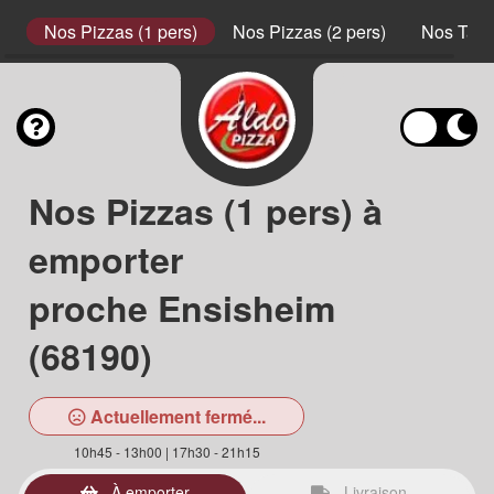
s
Nos Pizzas (1 pers)
Nos Pizzas (2 pers)
Nos Tart
Nos Pizzas (1 pers) à
emporter
proche Ensisheim
(68190)
Actuellement fermé...
10h45 - 13h00 | 17h30 - 21h15
À emporter
Livraison