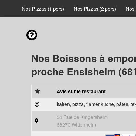
nvies
Nos Pizzas (1 pers)
Nos Pizzas (2 pers)
Nos 
Nos Boissons à empor
proche Ensisheim (68
Avis sur le restaurant
Italien, pizza, flamenkuche, pâtes, t
34 Rue de Kingersheim
68270 Wittenheim