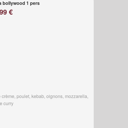
a bollywood 1 pers
99 €
 crème, poulet, kebab, oignons, mozzarella,
e curry