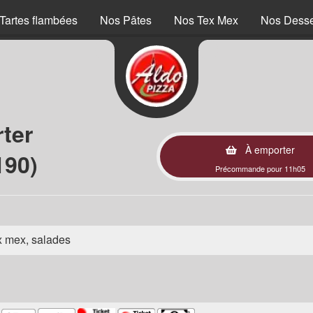
Tartes flambées
Nos Pâtes
Nos Tex Mex
Nos Desse
ter
À emporter
190)
Précommande pour 11h05
ex mex, salades