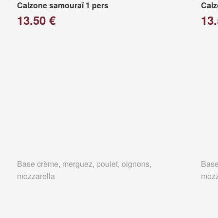
Calzone samouraï 1 pers
Calz
13.50 €
13.
Base crème, merguez, poulet, oignons,
Base
mozzarella
mozz