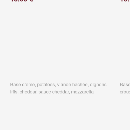
Base crème, potatoes, viande hachée, oignons
Base
frits, cheddar, sauce cheddar, mozzarella
crous