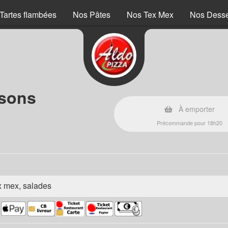
Tartes flambées
Nos Pâtes
Nos Tex Mex
Nos Desse
ssons
À emporter
Précommande pour 18h20
ex mex, salades