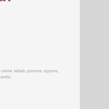
 crème, kebab, poivrons, oignons,
arella