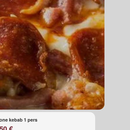
one kebab 1 pers
50 €