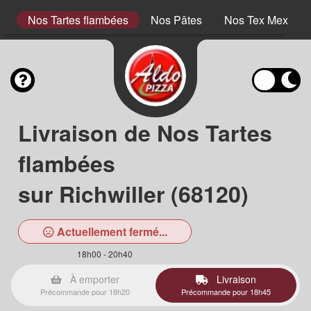
s)
Nos Tartes flambées
Nos Pâtes
Nos Tex Mex
Livraison de Nos Tartes
flambées
sur Richwiller (68120)
Actuellement fermé...
18h00 - 20h40
À emporter
Livraison
Précommande pour 18h20
Précommande pour 18h45