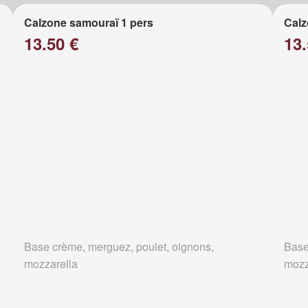
Calzone samouraï 1 pers
Calz
13.50 €
13.
Base crème, merguez, poulet, oignons,
Base
mozzarella
mozz