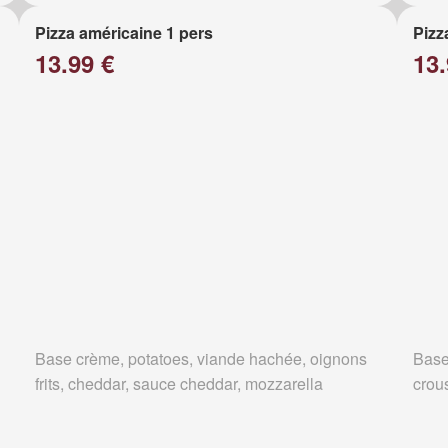
Pizza américaine 1 pers
Pizz
13.99 €
13.
Base crème, potatoes, viande hachée, oignons
Base
frits, cheddar, sauce cheddar, mozzarella
crous