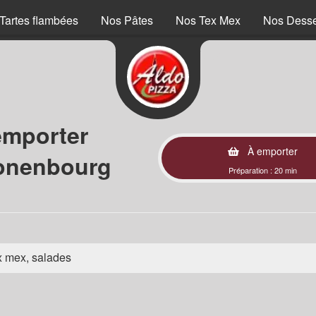
Tartes flambées
Nos Pâtes
Nos Tex Mex
Nos Desse
emporter
À emporter
ronenbourg
Préparation : 20 min
ex mex, salades