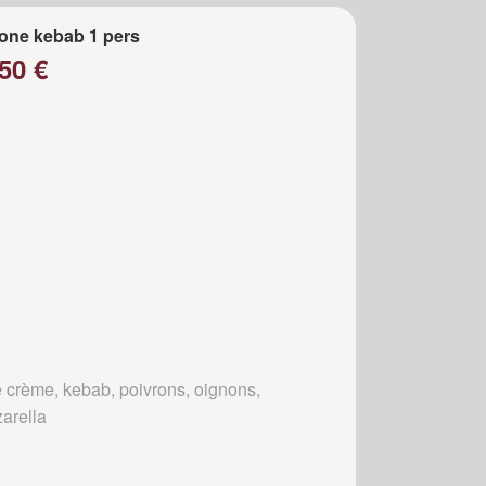
one kebab 1 pers
50 €
 crème, kebab, poivrons, oignons,
arella