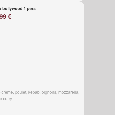
a bollywood 1 pers
99 €
 crème, poulet, kebab, oignons, mozzarella,
e curry