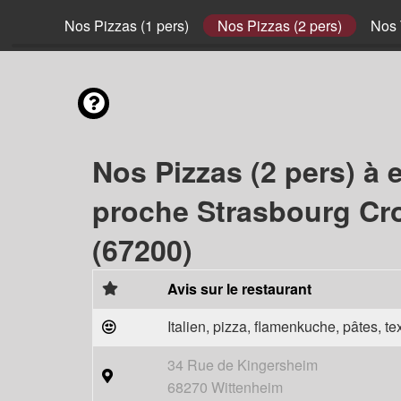
nvies
Nos Pizzas (1 pers)
Nos Pizzas (2 pers)
Nos 
Nos Pizzas (2 pers) à 
proche Strasbourg C
(67200)
Avis sur le restaurant
Italien, pizza, flamenkuche, pâtes, t
34 Rue de Kingersheim
68270 Wittenheim