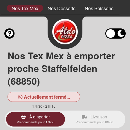
s
Nos Tex Mex
Nos Desserts
Nos Boissons
Nos
Nos Tex Mex à emporter
proche Staffelfelden
(68850)
Actuellement fermé...
17h30 - 21h15
À emporter
Livraison
Précommande pour 17h50
Précommande pour 18h30