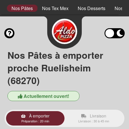
es
Nos Pâtes
Nos Tex Mex
Nos Desserts
Nos Bo
Nos Pâtes à emporter
proche Ruelisheim
(68270)
Actuellement ouvert!
À emporter
Livraison
Préparation : 20 min
Livraison : 30 à 45 mn