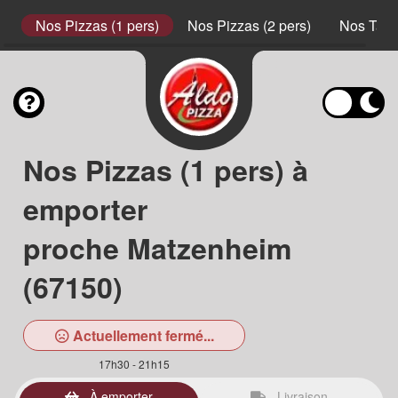
s
Nos Pizzas (1 pers)
Nos Pizzas (2 pers)
Nos Tart
Nos Pizzas (1 pers) à
emporter
proche Matzenheim
(67150)
Actuellement fermé...
17h30 - 21h15
À emporter
Livraison