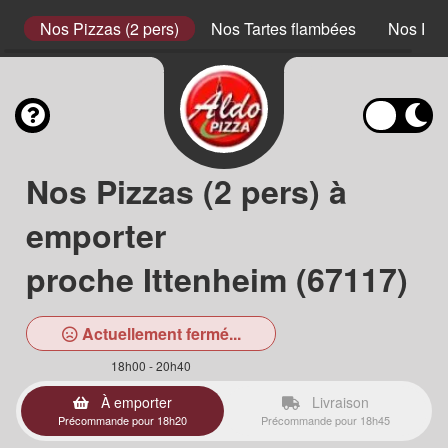
s)
Nos Pizzas (2 pers)
Nos Tartes flambées
Nos Pât
Nos Pizzas (2 pers) à
emporter
proche Ittenheim (67117)
Actuellement fermé...
18h00 - 20h40
À emporter
Livraison
Précommande pour 18h20
Précommande pour 18h45