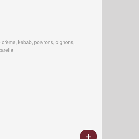
 crème, kebab, poivrons, oignons,
arella