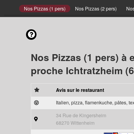
envies
Nos Pizzas (1 pers)
Nos Pizzas (2 pers)
Nos
Nos Pizzas (1 pers) à 
proche Ichtratzheim (
Avis sur le restaurant
Italien, pizza, flamenkuche, pâtes, t
34 Rue de Kingersheim
68270 Wittenheim