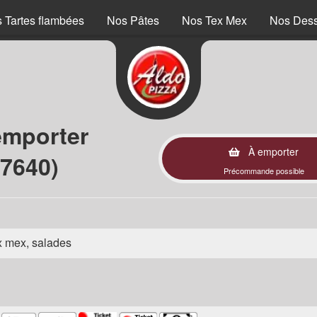
 Tartes flambées
Nos Pâtes
Nos Tex Mex
Nos Dess
emporter
À emporter
67640)
Précommande possible
ex mex, salades