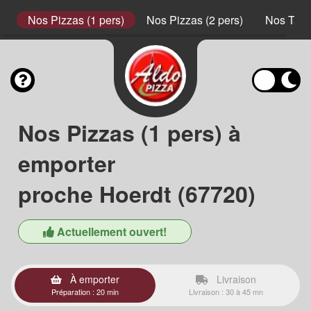
s
Nos Pizzas (1 pers)
Nos Pizzas (2 pers)
Nos Tart
Nos Pizzas (1 pers) à
emporter
proche Hoerdt (67720)
Actuellement ouvert!
À emporter
Livraison
Préparation : 20 min
Livraison : 30 à 45 mn