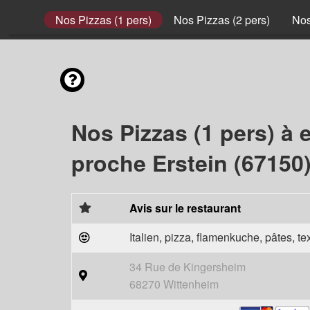
envies
Nos Pizzas (1 pers)
Nos Pizzas (2 pers)
Nos
Nos Pizzas (1 pers) à 
proche Erstein (67150
Avis sur le restaurant
Italien, pizza, flamenkuche, pâtes, t
34 Rue de Kingersheim
68270 Wittenheim