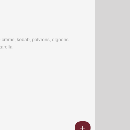
 crème, kebab, poivrons, oignons,
arella