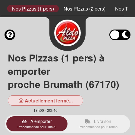
s
Nos Pizzas (1 pers)
Nos Pizzas (2 pers)
Nos Tart
Nos Pizzas (1 pers) à
emporter
proche Brumath (67170)
Actuellement fermé...
18h00 - 20h40
À emporter
Livraison
Précommande pour 18h20
Précommande pour 18h45