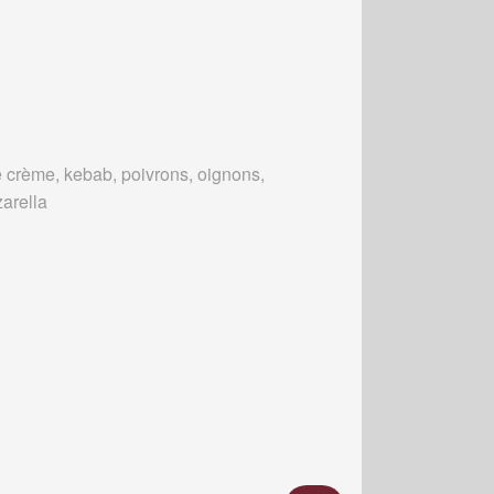
 crème, kebab, poivrons, oignons,
arella