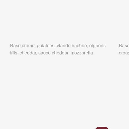
Base crème, potatoes, viande hachée, oignons
Base
frits, cheddar, sauce cheddar, mozzarella
crous