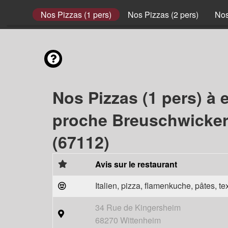
envies
Nos Pizzas (1 pers)
Nos Pizzas (2 pers)
Nos
Nos Pizzas (1 pers) à 
proche Breuschwicke
(67112)
Avis sur le restaurant
Italien, pizza, flamenkuche, pâtes, t
34 Rue de Kingersheim
68270 Wittenheim