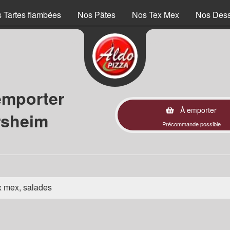
 Tartes flambées
Nos Pâtes
Nos Tex Mex
Nos Dess
emporter
À emporter
rsheim
Précommande possible
ex mex, salades