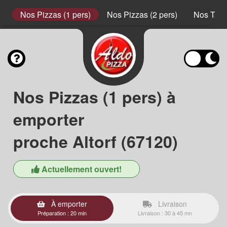
s
Nos Pizzas (1 pers)
Nos Pizzas (2 pers)
Nos Tart
Nos Pizzas (1 pers) à
emporter
proche Altorf (67120)
Actuellement ouvert!
À emporter
Livraison
Préparation : 20 min
Livraison : 30 à 45 mn