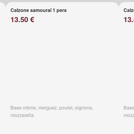
Calzone samouraï 1 pers
Calz
13.50 €
13.
Base crème, merguez, poulet, oignons,
Base
mozzarella
mozz