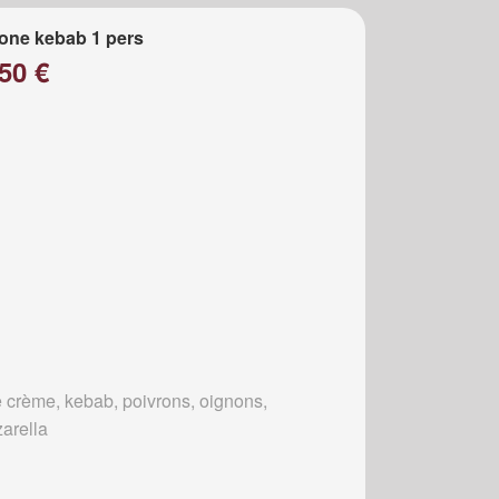
one kebab 1 pers
50 €
 crème, kebab, poivrons, oignons,
arella