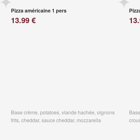
Pizza américaine 1 pers
Pizz
13.99 €
13.
Base crème, potatoes, viande hachée, oignons
Base
frits, cheddar, sauce cheddar, mozzarella
crous