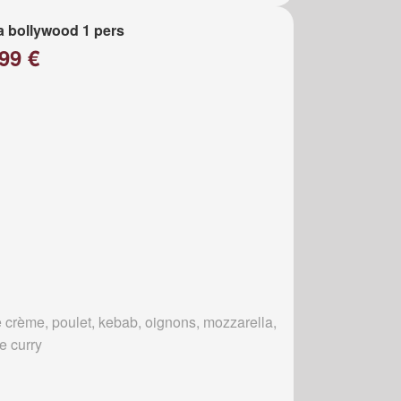
a bollywood 1 pers
99 €
 crème, poulet, kebab, oignons, mozzarella,
e curry