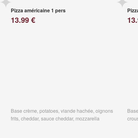
Pizza américaine 1 pers
Pizz
13.99 €
13.
Base crème, potatoes, viande hachée, oignons
Base
frits, cheddar, sauce cheddar, mozzarella
crous