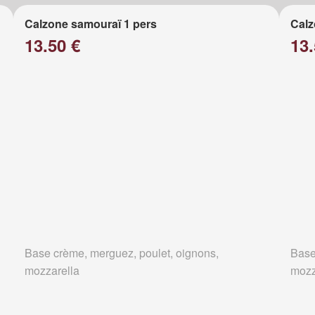
Calzone samouraï 1 pers
Calz
13.50 €
13.
Base crème, merguez, poulet, oignons,
Base
mozzarella
mozz