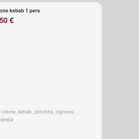
one kebab 1 pers
50 €
 crème, kebab, poivrons, oignons,
arella