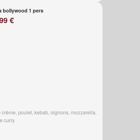
a bollywood 1 pers
99 €
 crème, poulet, kebab, oignons, mozzarella,
e curry