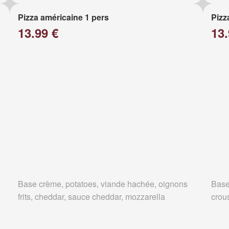
Pizza américaine 1 pers
Pizz
13.99 €
13.
Base crème, potatoes, viande hachée, oignons
Base
frits, cheddar, sauce cheddar, mozzarella
crous