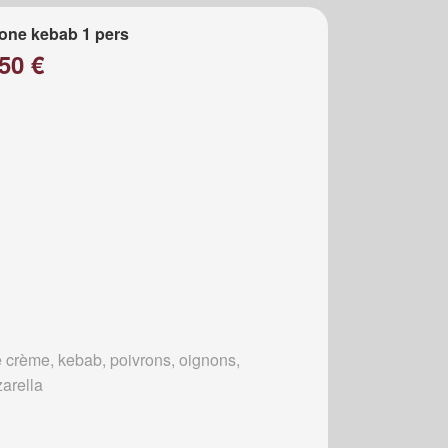
one kebab 1 pers
50 €
 crème, kebab, poivrons, oignons,
arella