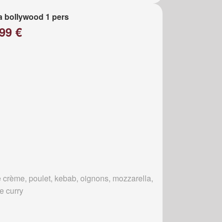
a bollywood 1 pers
99 €
 crème, poulet, kebab, oignons, mozzarella,
e curry