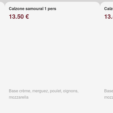
Calzone samouraï 1 pers
Calz
13.50 €
13.
Base crème, merguez, poulet, oignons,
Base
mozzarella
mozz