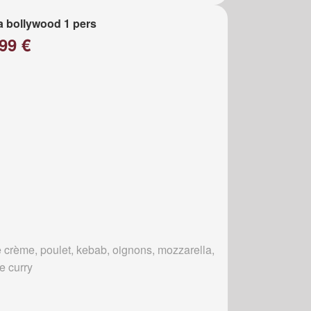
a bollywood 1 pers
99 €
 crème, poulet, kebab, oignons, mozzarella,
e curry