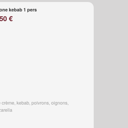
one kebab 1 pers
50 €
 crème, kebab, poivrons, oignons,
arella