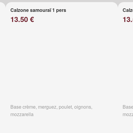
Calzone samouraï 1 pers
Calz
13.50 €
13.
Base crème, merguez, poulet, oignons,
Base
mozzarella
mozz