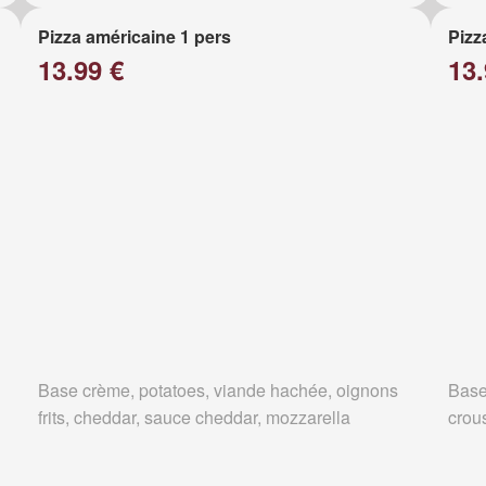
Pizza américaine 1 pers
Pizz
13.99 €
13.
Base crème, potatoes, viande hachée, oignons
Base
frits, cheddar, sauce cheddar, mozzarella
crous